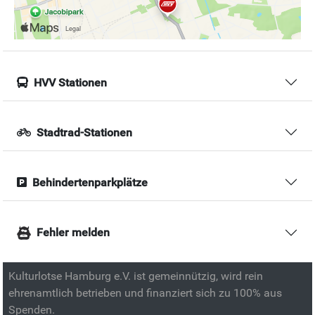
HVV Stationen
Stadtrad-Stationen
Behindertenparkplätze
Fehler melden
Kulturlotse Hamburg e.V. ist gemeinnützig, wird rein
ehrenamtlich betrieben und finanziert sich zu 100% aus
Spenden.