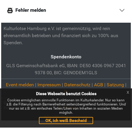
Fehler melden
Kulturlotse Hamburg e.V. ist gemeinnützig, wird rein
ehrenamtlich betrieben und finanziert sich zu 100% aus
Spenden.
Spendenkonto
GLS Gemeinschaftsbank eG, IBAN: DE50 4306 0967 2041
9378 00, BIC: GENODEM1GLS
Event melden
|
Impressum
|
Datenschutz
|
AGB
|
Satzung
|
x
Diese Webseite benutzt Cookies
Cookies ermöglichen sinnvolle Funktionen im Kulturkalender. Nur so kann
Bild zur Veranstaltung:
Treasures of our scientific Crustacea
z.B. die Filterung nach Barrierefreiheit seitenübergreifend funktionieren. Und
collection - Guided Tour:
LIB, Darjes
nur so ist z.B. ein einfaches Teilen/Liken von Inhalten in sozialen Medien
möglich.
Alle Urheber anzeigen
OK, ich weiß Bescheid