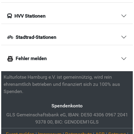
HVV Stationen
Stadtrad-Stationen
Fehler melden
Kulturlotse Hamburg e.V. ist gemeinnützig, wird rein
ehrenamtlich betrieben und finanziert sich zu 100% aus
Spenden.
Spendenkonto
GLS Gemeinschaftsbank eG, IBAN: DE50 4306 0967 2041
9378 00, BIC: GENODEM1GLS