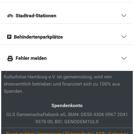
Stadtrad-Stationen
Behindertenparkplätze
Fehler melden
Kulturlotse Hamburg e.V. ist gemeinnützig, wird rein
ehrenamtlich betrieben und finanziert sich zu 100% aus
Spenden.
Spendenkonto
GLS Gemeinschaftsbank eG, IBAN: DE50 4306 0967 2041
9378 00, BIC: GENODEM1GLS
Event melden
|
Impressum
|
Datenschutz
|
AGB
|
Satzung
|