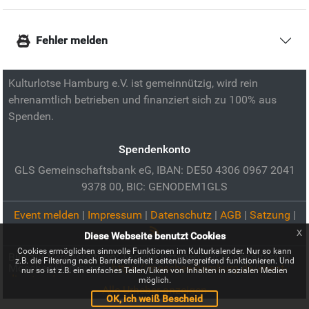
Fehler melden
Kulturlotse Hamburg e.V. ist gemeinnützig, wird rein
ehrenamtlich betrieben und finanziert sich zu 100% aus
Spenden.
Spendenkonto
GLS Gemeinschaftsbank eG, IBAN: DE50 4306 0967 2041
9378 00, BIC: GENODEM1GLS
Event melden
|
Impressum
|
Datenschutz
|
AGB
|
Satzung
|
x
Diese Webseite benutzt Cookies
Cookies ermöglichen sinnvolle Funktionen im Kulturkalender. Nur so kann
Bild zur Veranstaltung:
Tag der Offenen Tür in der ältesten
z.B. die Filterung nach Barrierefreiheit seitenübergreifend funktionieren. Und
Moschee Hamburgs:
https://moschee-hamburg.de/event-
nur so ist z.B. ein einfaches Teilen/Liken von Inhalten in sozialen Medien
directory/
möglich.
Alle Urheber anzeigen
OK, ich weiß Bescheid