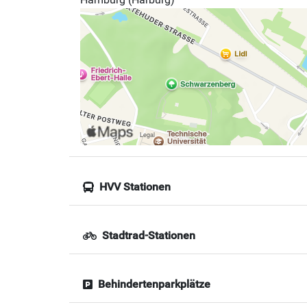
HVV Stationen
Stadtrad-Stationen
Behindertenparkplätze