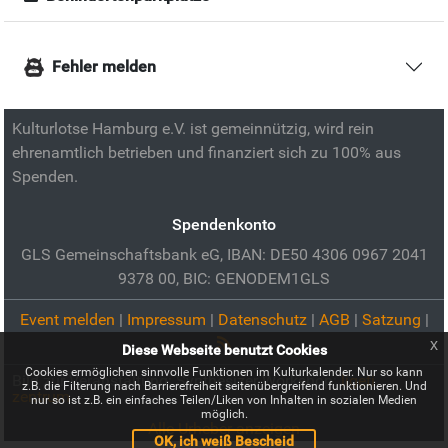
Fehler melden
Kulturlotse Hamburg e.V. ist gemeinnützig, wird rein
ehrenamtlich betrieben und finanziert sich zu 100% aus
Spenden.
Spendenkonto
GLS Gemeinschaftsbank eG, IBAN: DE50 4306 0967 2041
9378 00, BIC: GENODEM1GLS
Event melden
|
Impressum
|
Datenschutz
|
AGB
|
Satzung
|
x
Diese Webseite benutzt Cookies
Cookies ermöglichen sinnvolle Funktionen im Kulturkalender. Nur so kann
Bild zur Veranstaltung:
Synthesizer Workshop:
ligeti
z.B. die Filterung nach Barrierefreiheit seitenübergreifend funktionieren. Und
zentrum
nur so ist z.B. ein einfaches Teilen/Liken von Inhalten in sozialen Medien
möglich.
Alle Urheber anzeigen
OK, ich weiß Bescheid