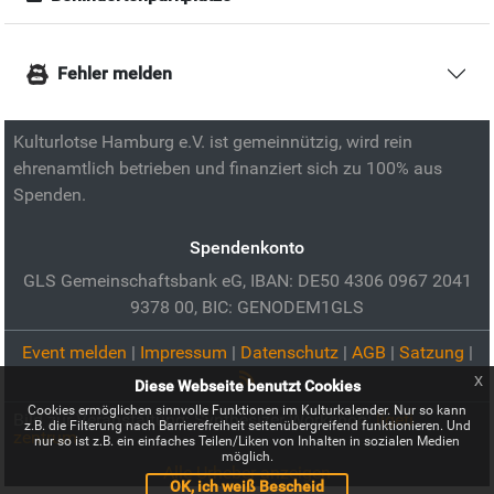
Fehler melden
Kulturlotse Hamburg e.V. ist gemeinnützig, wird rein
ehrenamtlich betrieben und finanziert sich zu 100% aus
Spenden.
Spendenkonto
GLS Gemeinschaftsbank eG, IBAN: DE50 4306 0967 2041
9378 00, BIC: GENODEM1GLS
Event melden
|
Impressum
|
Datenschutz
|
AGB
|
Satzung
|
x
Diese Webseite benutzt Cookies
Cookies ermöglichen sinnvolle Funktionen im Kulturkalender. Nur so kann
Bild zur Veranstaltung:
Synthesizer Workshop:
ligeti
z.B. die Filterung nach Barrierefreiheit seitenübergreifend funktionieren. Und
zentrum
nur so ist z.B. ein einfaches Teilen/Liken von Inhalten in sozialen Medien
möglich.
Alle Urheber anzeigen
OK, ich weiß Bescheid