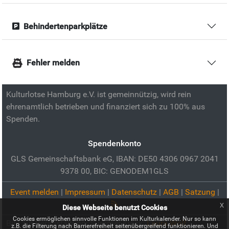
Behindertenparkplätze
Fehler melden
Kulturlotse Hamburg e.V. ist gemeinnützig, wird rein
ehrenamtlich betrieben und finanziert sich zu 100% aus
Spenden.
Spendenkonto
GLS Gemeinschaftsbank eG, IBAN: DE50 4306 0967 2041
9378 00, BIC: GENODEM1GLS
Event melden
|
Impressum
|
Datenschutz
|
AGB
|
Satzung
|
x
Diese Webseite benutzt Cookies
Cookies ermöglichen sinnvolle Funktionen im Kulturkalender. Nur so kann
Bild zur Veranstaltung:
Summer Kiosk:
Laura Wolf
z.B. die Filterung nach Barrierefreiheit seitenübergreifend funktionieren. Und