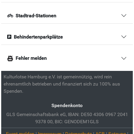
Stadtrad-Stationen
Behindertenparkplätze
Fehler melden
Kulturlotse Hamburg e.V. ist gemeinnützig, wird rein
ehrenamtlich betrieben und finanziert sich zu 100% aus
Spenden.
Spendenkonto
GLS Gemeinschaftsbank eG, IBAN: DE50 4306 0967 2041
9378 00, BIC: GENODEM1GLS
Event melden
|
Impressum
|
Datenschutz
|
AGB
|
Satzung
|