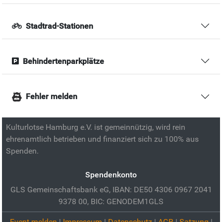
Stadtrad-Stationen
Behindertenparkplätze
Fehler melden
Kulturlotse Hamburg e.V. ist gemeinnützig, wird rein
ehrenamtlich betrieben und finanziert sich zu 100% aus
Spenden.
Spendenkonto
GLS Gemeinschaftsbank eG, IBAN: DE50 4306 0967 2041
9378 00, BIC: GENODEM1GLS
Event melden
|
Impressum
|
Datenschutz
|
AGB
|
Satzung
|