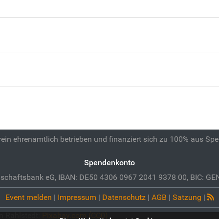
 rein ehrenamtlich betrieben und finanziert sich zu 100% aus Sp
Spendenkonto
schaftsbank eG, IBAN: DE50 4306 0967 2041 9378 00, BIC: 
Event melden
|
Impressum
|
Datenschutz
|
AGB
|
Satzung
|
in Rahlstedt:
Pixabay.com (CC0)