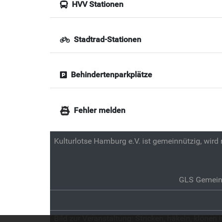
HVV Stationen
Stadtrad-Stationen
Behindertenparkplätze
Fehler melden
Kulturlotse Hamburg e.V. ist gemeinnützig, wird
GLS Gemein
Bild zur Veranstaltung:
Stricken, häkeln, klönen 