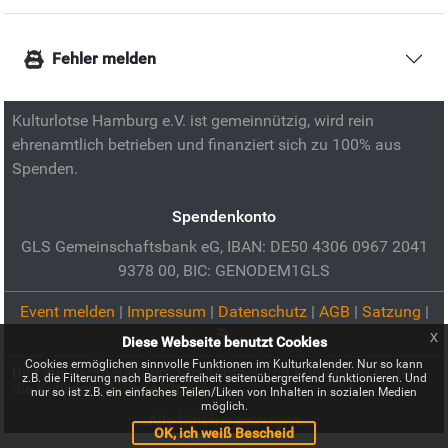
Fehler melden
Kulturlotse Hamburg e.V. ist gemeinnützig, wird rein
ehrenamtlich betrieben und finanziert sich zu 100% aus
Spenden.
Spendenkonto
GLS Gemeinschaftsbank eG, IBAN: DE50 4306 0967 2041
9378 00, BIC: GENODEM1GLS
Event melden
|
Impressum
|
Datenschutz
|
AGB
|
Satzung
|
x
Diese Webseite benutzt Cookies
Cookies ermöglichen sinnvolle Funktionen im Kulturkalender. Nur so kann
Bild zur Veranstaltung:
Straßenfest und Führungen hinter
z.B. die Filterung nach Barrierefreiheit seitenübergreifend funktionieren. Und
die Kulissen:
Juliane Kruppke
nur so ist z.B. ein einfaches Teilen/Liken von Inhalten in sozialen Medien
möglich.
Alle Urheber anzeigen
OK, ich weiß Bescheid