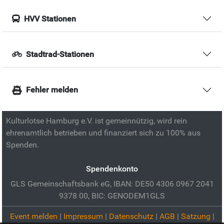
HVV Stationen
Stadtrad-Stationen
Fehler melden
Kulturlotse Hamburg e.V. ist gemeinnützig, wird rein
ehrenamtlich betrieben und finanziert sich zu 100% aus
Spenden.
Spendenkonto
GLS Gemeinschaftsbank eG, IBAN: DE50 4306 0967 2041
9378 00, BIC: GENODEM1GLS
Event melden
|
Impressum
|
Datenschutz
|
AGB
|
Satzung
|