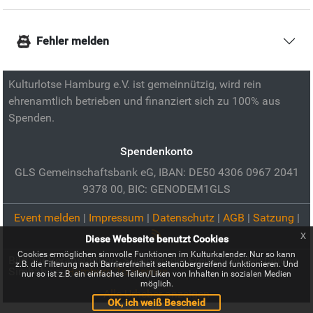
Fehler melden
Kulturlotse Hamburg e.V. ist gemeinnützig, wird rein
ehrenamtlich betrieben und finanziert sich zu 100% aus
Spenden.
Spendenkonto
GLS Gemeinschaftsbank eG, IBAN: DE50 4306 0967 2041
9378 00, BIC: GENODEM1GLS
Event melden
|
Impressum
|
Datenschutz
|
AGB
|
Satzung
|
x
Diese Webseite benutzt Cookies
Cookies ermöglichen sinnvolle Funktionen im Kulturkalender. Nur so kann
Bild zur Veranstaltung:
Stimmen der Freiheit: Widerstand in
z.B. die Filterung nach Barrierefreiheit seitenübergreifend funktionieren. Und
Simbabwe:
Hamburg Tourismus
nur so ist z.B. ein einfaches Teilen/Liken von Inhalten in sozialen Medien
möglich.
Alle Urheber anzeigen
OK, ich weiß Bescheid