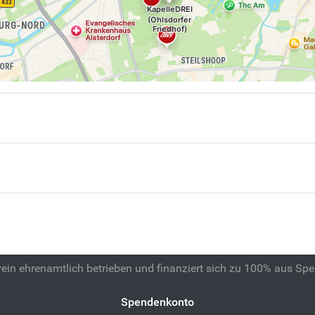
 rein ehrenamtlich betrieben und finanziert sich zu 100% aus Sp
Spendenkonto