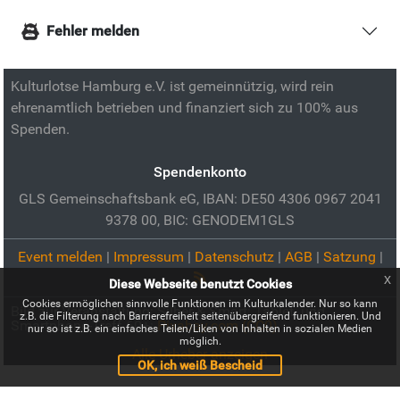
Fehler melden
Kulturlotse Hamburg e.V. ist gemeinnützig, wird rein
ehrenamtlich betrieben und finanziert sich zu 100% aus
Spenden.
Spendenkonto
GLS Gemeinschaftsbank eG, IBAN: DE50 4306 0967 2041
9378 00, BIC: GENODEM1GLS
Event melden
|
Impressum
|
Datenschutz
|
AGB
|
Satzung
|
x
Diese Webseite benutzt Cookies
Cookies ermöglichen sinnvolle Funktionen im Kulturkalender. Nur so kann
Bild zur Veranstaltung:
Silber & Smart: Tablet- und
z.B. die Filterung nach Barrierefreiheit seitenübergreifend funktionieren. Und
Smartphone-Treff 60+:
Pixabay.com (CC0)
nur so ist z.B. ein einfaches Teilen/Liken von Inhalten in sozialen Medien
möglich.
Alle Urheber anzeigen
OK, ich weiß Bescheid