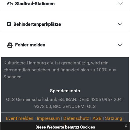
Stadtrad-Stationen
Behindertenparkplätze
Fehler melden
Kulturlotse Hamburg e.V. ist gemeinnützig, wird rein
ehrenamtlich betrieben und finanziert sich zu 100% aus
Spenden.
Spendenkonto
GLS Gemeinschaftsbank eG, IBAN: DE50 4306 0967 2041
9378 00, BIC: GENODEM1GLS
Event melden
|
Impressum
|
Datenschutz
|
AGB
|
Satzung
|
x
Diese Webseite benutzt Cookies