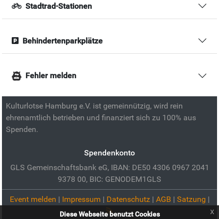
Stadtrad-Stationen
Behindertenparkplätze
Fehler melden
Kulturlotse Hamburg e.V. ist gemeinnützig, wird rein
ehrenamtlich betrieben und finanziert sich zu 100% aus
Spenden.
Spendenkonto
GLS Gemeinschaftsbank eG, IBAN: DE50 4306 0967 2041
9378 00, BIC: GENODEM1GLS
Event melden
|
Impressum
|
Datenschutz
|
AGB
|
Satzung
|
x
Diese Webseite benutzt Cookies