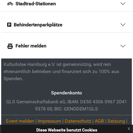
Stadtrad-Stationen
Behindertenparkplätze
Fehler melden
Kulturlotse Hamburg e.V. ist gemeinnützig, wird rein
ehrenamtlich betrieben und finanziert sich zu 100% aus
Spenden.
Spendenkonto
GLS Gemeinschaftsbank eG, IBAN: DE50 4306 0967 2041
9378 00, BIC: GENODEM1GLS
Event melden
|
Impressum
|
Datenschutz
|
AGB
|
Satzung
|
x
Diese Webseite benutzt Cookies