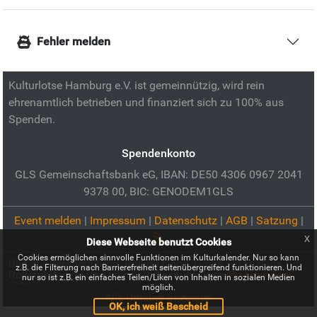
Fehler melden
Kulturlotse Hamburg e.V. ist gemeinnützig, wird rein
ehrenamtlich betrieben und finanziert sich zu 100% aus
Spenden.
Spendenkonto
GLS Gemeinschaftsbank eG, IBAN: DE50 4306 0967 2041
9378 00, BIC: GENODEM1GLS
Event melden
|
Impressum
|
Datenschutz
|
AGB
|
Satzung
|
x
Diese Webseite benutzt Cookies
Cookies ermöglichen sinnvolle Funktionen im Kulturkalender. Nur so kann
Bild zur Veranstaltung:
Rolling Good Times – Tanzkurs für
z.B. die Filterung nach Barrierefreiheit seitenübergreifend funktionieren. Und
Rollstuhltänzer und Inline-/Rollschuhfahrer:
Pixabay.com
nur so ist z.B. ein einfaches Teilen/Liken von Inhalten in sozialen Medien
(CC0)
möglich.
Alle Urheber anzeigen
OK, ich weiß Bescheid