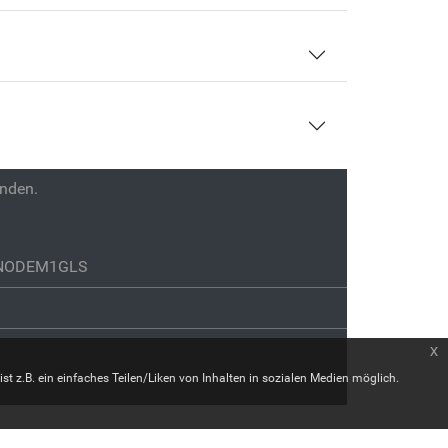
enden.
GENODEM1GLS
x
st z.B. ein einfaches Teilen/Liken von Inhalten in sozialen Medien möglich.