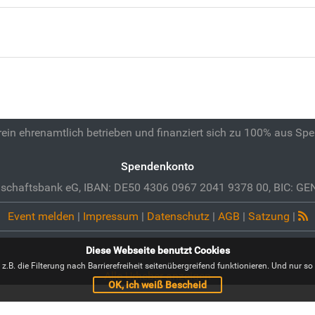
 rein ehrenamtlich betrieben und finanziert sich zu 100% aus Sp
Spendenkonto
schaftsbank eG, IBAN: DE50 4306 0967 2041 9378 00, BIC: 
Event melden
|
Impressum
|
Datenschutz
|
AGB
|
Satzung
|
Diese Webseite benutzt Cookies
B. die Filterung nach Barrierefreiheit seitenübergreifend funktionieren. Und nur so i
Alle Urheber anzeigen
OK, ich weiß Bescheid