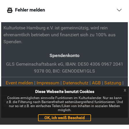
Fehler melden
Kulturlotse Hamburg e.V. ist gemeinnützig, wird rein
ehrenamtlich betrieben und finanziert sich zu 100% aus
Spenden.
Spendenkonto
GLS Gemeinschaftsbank eG, IBAN: DE50 4306 0967 2041
9378 00, BIC: GENODEM1GLS
Event melden
|
Impressum
|
Datenschutz
|
AGB
|
Satzung
|
x
Diese Webseite benutzt Cookies
Cookies ermöglichen sinnvolle Funktionen im Kulturkalender. Nur so kann
Bild zur Veranstaltung:
Rhyme Time - Gedichte für Wichte
z.B. die Filterung nach Barrierefreiheit seitenübergreifend funktionieren. Und
auf Englisch (1 bis 3 Jahre):
pixabay.com (CC0)
nur so ist z.B. ein einfaches Teilen/Liken von Inhalten in sozialen Medien
möglich.
Alle Urheber anzeigen
OK, ich weiß Bescheid