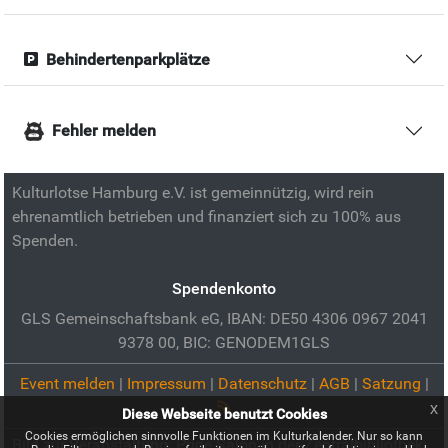
Behindertenparkplätze
Fehler melden
Kulturlotse Hamburg e.V. ist gemeinnützig, wird rein
ehrenamtlich betrieben und finanziert sich zu 100% aus
Spenden.
Spendenkonto
GLS Gemeinschaftsbank eG, IBAN: DE50 4306 0967 2041
9378 00, BIC: GENODEM1GLS
Event melden
|
Impressum
|
Datenschutz
|
AGB
|
Satzung
|
x
Diese Webseite benutzt Cookies
Cookies ermöglichen sinnvolle Funktionen im Kulturkalender. Nur so kann
Bild zur Veranstaltung:
Pride Salon in der Zentralbibliothek: