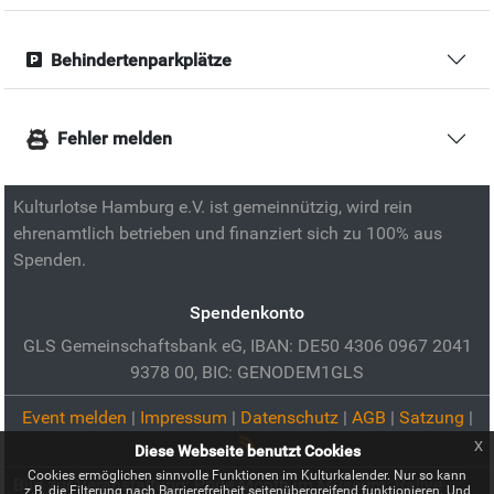
Behindertenparkplätze
Fehler melden
Kulturlotse Hamburg e.V. ist gemeinnützig, wird rein
ehrenamtlich betrieben und finanziert sich zu 100% aus
Spenden.
Spendenkonto
GLS Gemeinschaftsbank eG, IBAN: DE50 4306 0967 2041
9378 00, BIC: GENODEM1GLS
Event melden
|
Impressum
|
Datenschutz
|
AGB
|
Satzung
|
x
Diese Webseite benutzt Cookies
Cookies ermöglichen sinnvolle Funktionen im Kulturkalender. Nur so kann
Bild zur Veranstaltung:
Pride Month im Museum: Rallye
z.B. die Filterung nach Barrierefreiheit seitenübergreifend funktionieren. Und