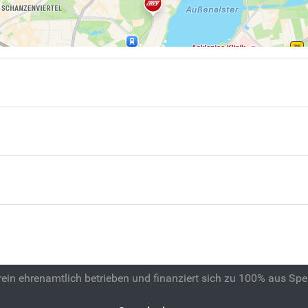
 rein ehrenamtlich betrieben und finanziert sich zu 100% aus Sp