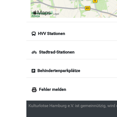
HVV Stationen
Stadtrad-Stationen
Behindertenparkplätze
Fehler melden
Kulturlotse Hamburg e.V. ist gemeinnützig, wird