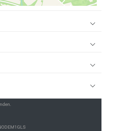
enden.
GENODEM1GLS