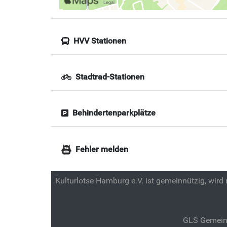
HVV Stationen
Stadtrad-Stationen
Behindertenparkplätze
Fehler melden
Kulturlotse Hamburg e.V. ist gemeinnützig, wird
GLS Gemein