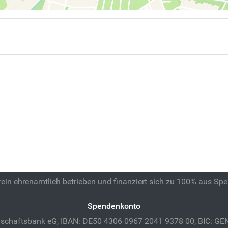
 rein ehrenamtlich betrieben und finanziert sich zu 100% aus Sp
Spendenkonto
schaftsbank eG, IBAN: DE50 4306 0967 2041 9378 00, BIC: 