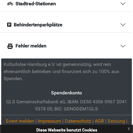
Stadtrad-Stationen
Behindertenparkplätze
Fehler melden
Kulturlotse Hamburg e.V. ist gemeinnützig, wird rein
ehrenamtlich betrieben und finanziert sich zu 100% aus
Spenden.
Spendenkonto
GLS Gemeinschaftsbank eG, IBAN: DE50 4306 0967 2041
9378 00, BIC: GENODEM1GLS
Event melden
|
Impressum
|
Datenschutz
|
AGB
|
Satzung
|
x
Diese Webseite benutzt Cookies