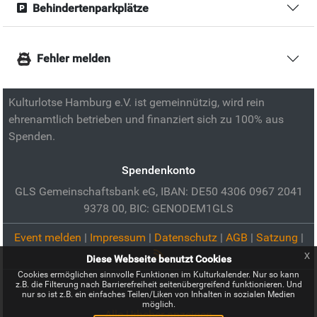
Behindertenparkplätze
Fehler melden
Kulturlotse Hamburg e.V. ist gemeinnützig, wird rein
ehrenamtlich betrieben und finanziert sich zu 100% aus
Spenden.
Spendenkonto
GLS Gemeinschaftsbank eG, IBAN: DE50 4306 0967 2041
9378 00, BIC: GENODEM1GLS
Event melden
|
Impressum
|
Datenschutz
|
AGB
|
Satzung
|
x
Diese Webseite benutzt Cookies
Cookies ermöglichen sinnvolle Funktionen im Kulturkalender. Nur so kann
z.B. die Filterung nach Barrierefreiheit seitenübergreifend funktionieren. Und
nur so ist z.B. ein einfaches Teilen/Liken von Inhalten in sozialen Medien
möglich.
Alle Urheber anzeigen