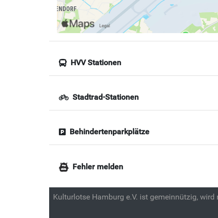
HVV Stationen
Stadtrad-Stationen
Behindertenparkplätze
Fehler melden
Kulturlotse Hamburg e.V. ist gemeinnützig, wird