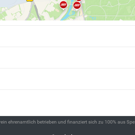
 rein ehrenamtlich betrieben und finanziert sich zu 100% aus Sp