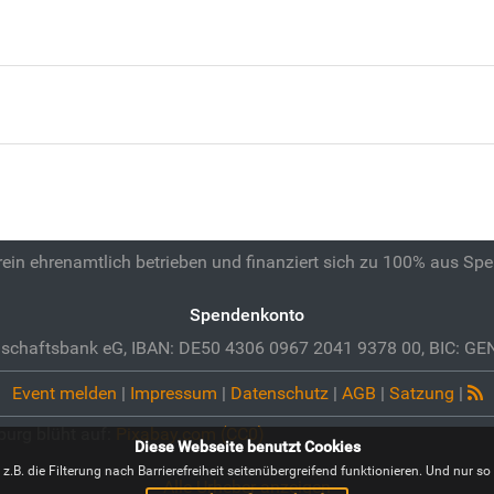
 rein ehrenamtlich betrieben und finanziert sich zu 100% aus Sp
Spendenkonto
schaftsbank eG, IBAN: DE50 4306 0967 2041 9378 00, BIC: 
Event melden
|
Impressum
|
Datenschutz
|
AGB
|
Satzung
|
burg blüht auf:
Pixabay.com (CC0)
Diese Webseite benutzt Cookies
B. die Filterung nach Barrierefreiheit seitenübergreifend funktionieren. Und nur so i
Alle Urheber anzeigen