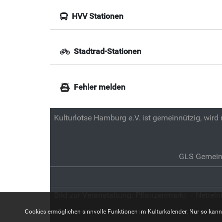
HVV Stationen
Stadtrad-Stationen
Fehler melden
Kulturlotse Hamburg e.V. ist gemeinnützig, wird
GLS Gemein
Bild zur Veranstaltung:
Pflanzenmarkt – Netteln
Cookies ermöglichen sinnvolle Funktionen im Kulturkalender. Nur so kann z.