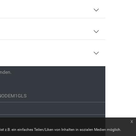
enden.
GENODEM1GLS
x
st z.B. ein einfaches Teilen/Liken von Inhalten in sozialen Medien möglich.