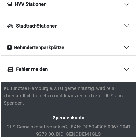
HVV Stationen
Stadtrad-Stationen
Behindertenparkplätze
Fehler melden
Kulturlotse Hamburg e.V. ist gemeinnützig, wird rein
ehrenamtlich betrieben und finanziert sich zu 100% aus
Spenden.
Spendenkonto
GLS Gemeinschaftsbank eG, IBAN: DE50 4306 0967 2041
9378 00, BIC: GENODEM1GLS