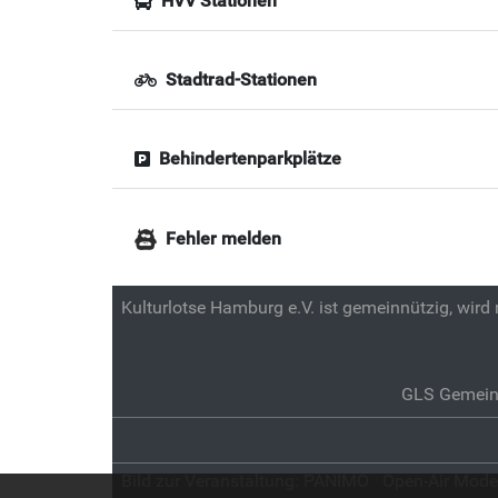
HVV Stationen
Stadtrad-Stationen
Behindertenparkplätze
Fehler melden
Kulturlotse Hamburg e.V. ist gemeinnützig, wird
GLS Gemein
Bild zur Veranstaltung:
PANIMO · Open-Air Mode