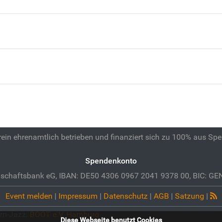
 rein ehrenamtlich betrieben und finanziert sich zu 100% aus Sp
Spendenkonto
schaftsbank eG, IBAN: DE50 4306 0967 2041 9378 00, BIC: 
Event melden
|
Impressum
|
Datenschutz
|
AGB
|
Satzung
|
rn-Jazz:
BOOT e.V. Hamburg
Diese Webseite benutzt Cookies