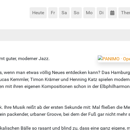
Heute
Fr
Sa
So
Mo
Di
The
mt guter, moderner Jazz.
es, wenn man etwas völlig Neues entdecken kann? Das Hamburger
. Lucas Kemmler, Timon Krämer und Henning Katz spielen moderne
n mit ihren eigenen Kompositionen schon in der Elbphilharmonie
Ihre Musik reißt ab der ersten Sekunde mit: Mal fließen die Me
in packender, urbaner Groove, bei dem der Fuß gar nicht mehr sti
alischen Bälle so rasant und blind zu, dass eine ganz eigene, m