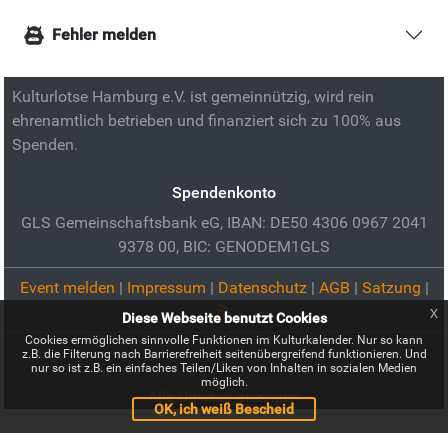
Fehler melden
Kulturlotse Hamburg e.V. ist gemeinnützig, wird rein
ehrenamtlich betrieben und finanziert sich zu 100% aus
Spenden.
Spendenkonto
GLS Gemeinschaftsbank eG, IBAN: DE50 4306 0967 2041
9378 00, BIC: GENODEM1GLS
Event melden
|
Impressum
|
Datenschutz
|
AGB
|
Satzung
|
x
Diese Webseite benutzt Cookies
Cookies ermöglichen sinnvolle Funktionen im Kulturkalender. Nur so kann
z.B. die Filterung nach Barrierefreiheit seitenübergreifend funktionieren. Und
nur so ist z.B. ein einfaches Teilen/Liken von Inhalten in sozialen Medien
möglich.
Alle Urheber anzeigen
OK, ich weiß Bescheid