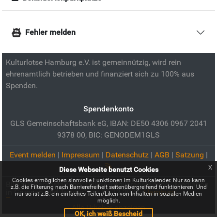
Fehler melden
Kulturlotse Hamburg e.V. ist gemeinnützig, wird rein
ehrenamtlich betrieben und finanziert sich zu 100% aus
Spenden.
Spendenkonto
GLS Gemeinschaftsbank eG, IBAN: DE50 4306 0967 2041
9378 00, BIC: GENODEM1GLS
Event melden
|
Impressum
|
Datenschutz
|
AGB
|
Satzung
|
x
Diese Webseite benutzt Cookies
Cookies ermöglichen sinnvolle Funktionen im Kulturkalender. Nur so kann
Bild zur Veranstaltung:
Online-Infoveranstaltung „Mediation
z.B. die Filterung nach Barrierefreiheit seitenübergreifend funktionieren. Und
in Gruppen und Teams“ am 03.12.2024:
Hamburg
nur so ist z.B. ein einfaches Teilen/Liken von Inhalten in sozialen Medien
Tourismus
möglich.
Alle Urheber anzeigen
OK, ich weiß Bescheid