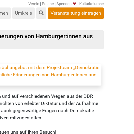
Verein
|
Presse
|
Spenden
|
Kulturkolumne
men
Umkreis
Veranstaltung eintragen
nnerungen von Hamburger:innen aus
en und auf verschiedenen Wegen aus der DDR
chten von erlebter Diktatur und der Aufnahme
abei auch gegenwärtige Fragen nach Demokratie
tiven mitzugestalten.
euen uns auf Ihren Besuch!