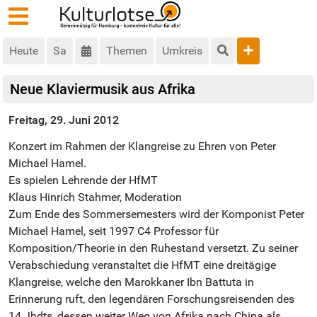
Heute
Sa
Themen
Umkreis
Neue Klaviermusik aus Afrika
Freitag, 29. Juni 2012
Konzert im Rahmen der Klangreise zu Ehren von Peter
Michael Hamel.
Es spielen Lehrende der HfMT
Klaus Hinrich Stahmer, Moderation
Zum Ende des Sommersemesters wird der Komponist Peter
Michael Hamel, seit 1997 C4 Professor für
Komposition/Theorie in den Ruhestand versetzt. Zu seiner
Verabschiedung veranstaltet die HfMT eine dreitägige
Klangreise, welche den Marokkaner Ibn Battuta in
Erinnerung ruft, den legendären Forschungsreisenden des
14.Jhdts, dessen weiter Weg von Afrika nach China als