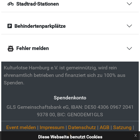
Stadtrad-Stationen
Behindertenparkplätze
Fehler melden
Kulturlotse Hamburg e.V. ist gemeinnützig, wird rein
ehrenamtlich betrieben und finanziert sich zu 100% aus
Spenden.
Spendenkonto
GLS Gemeinschaftsbank eG, IBAN: DE50 4306 0967 2041
9378 00, BIC: GENODEM1GLS
Event melden
|
Impressum
|
Datenschutz
|
AGB
|
Satzung
|
x
Diese Webseite benutzt Cookies