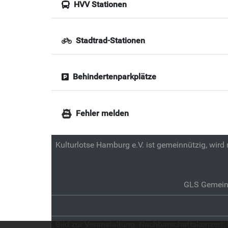
HVV Stationen
Stadtrad-Stationen
Behindertenparkplätze
Fehler melden
Kulturlotse Hamburg e.V. ist gemeinnützig, wird
GLS Gemein
Bild zur Veranstaltung:
Nachbarschaftskonzert: Q