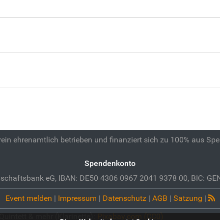
 rein ehrenamtlich betrieben und finanziert sich zu 100% aus Sp
Spendenkonto
schaftsbank eG, IBAN: DE50 4306 0967 2041 9378 00, BIC: 
Event melden
|
Impressum
|
Datenschutz
|
AGB
|
Satzung
|
uintett & mehr (Klarinette):
Pixabay.com (CC0)