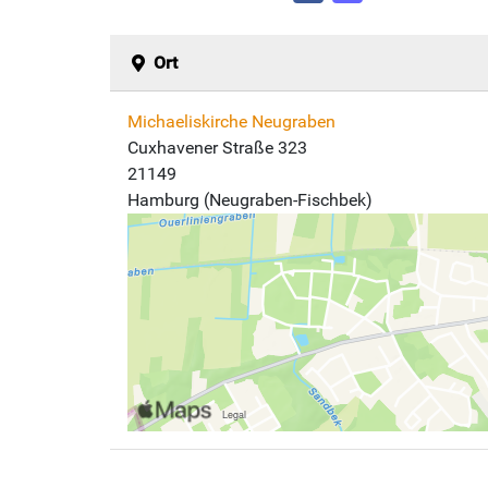
Ort
Michaeliskirche Neugraben
Cuxhavener Straße 323
21149
Hamburg (Neugraben-Fischbek)