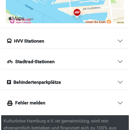
HVV Stationen
Stadtrad-Stationen
Behindertenparkplätze
Fehler melden
Kulturlotse Hamburg e.V. ist gemeinnützig, wird rein
ehrenamtlich betrieben und finanziert sich zu 100% aus