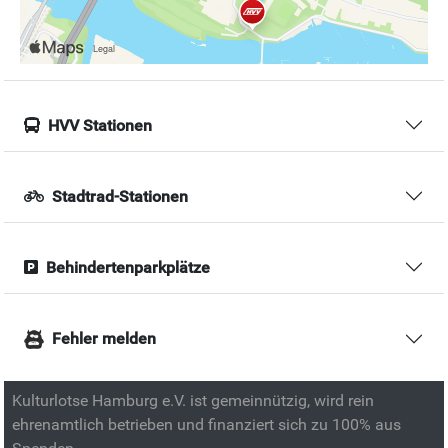
HVV Stationen
Stadtrad-Stationen
Behindertenparkplätze
Fehler melden
Kulturlotse Hamburg e.V. ist gemeinnützig, wird rein
ehrenamtlich betrieben und finanziert sich zu 100% aus