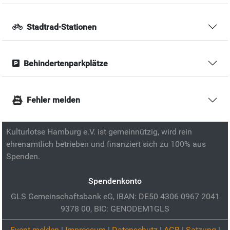
Stadtrad-Stationen
Behindertenparkplätze
Fehler melden
Kulturlotse Hamburg e.V. ist gemeinnützig, wird rein
ehrenamtlich betrieben und finanziert sich zu 100% aus
Spenden.
Spendenkonto
GLS Gemeinschaftsbank eG, IBAN: DE50 4306 0967 2041
9378 00, BIC: GENODEM1GLS
Event melden
|
Impressum
|
Datenschutz
|
AGB
|
Satzung
|