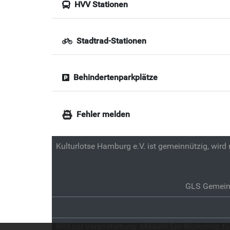
HVV Stationen
Stadtrad-Stationen
Behindertenparkplätze
Fehler melden
Kulturlotse Hamburg e.V. ist gemeinnützig, wird
GLS Gemein
Bild zur Veranstaltung:
Määäh! Ein Workshop für