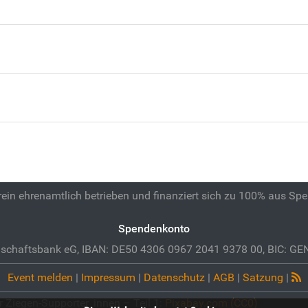
 rein ehrenamtlich betrieben und finanziert sich zu 100% aus Sp
Spendenkonto
schaftsbank eG, IBAN: DE50 4306 0967 2041 9378 00, BIC: 
Event melden
|
Impressum
|
Datenschutz
|
AGB
|
Satzung
|
 Ziegen-Supporter_innen – Teil 1:
Pixabay.com (CC0)