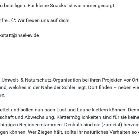
u beteiligen. Für kleine Snacks ist wie immer gesorgt.
rei. 🙂 Wir freuen uns auf dich!
kstatt@insel-ev.de
welt- & Naturschutz-Organisation bei ihren Projekten vor Ort h
 welches in der Nähe der Schlei liegt. Dort finden – neben vie
se.
ttet und sollen nun nach Lust und Laune klettern können. Denn Z
haft und Abwechslung. Klettermöglichkeiten sind für sie keine S
ebirgigen Regionen stammen. Deshalb sind sie (zumeist) hervorrag
können. Wer Ziegen hält, sollte ihr natürliches Verhalten so 