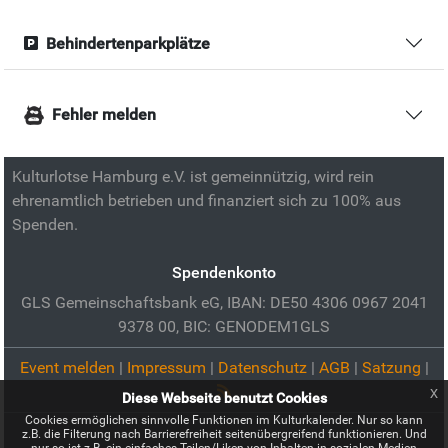
Behindertenparkplätze
Fehler melden
Kulturlotse Hamburg e.V. ist gemeinnützig, wird rein
ehrenamtlich betrieben und finanziert sich zu 100% aus
Spenden.
Spendenkonto
GLS Gemeinschaftsbank eG, IBAN: DE50 4306 0967 2041
9378 00, BIC: GENODEM1GLS
Event melden
|
Impressum
|
Datenschutz
|
AGB
|
Satzung
|
x
Diese Webseite benutzt Cookies
Cookies ermöglichen sinnvolle Funktionen im Kulturkalender. Nur so kann
z.B. die Filterung nach Barrierefreiheit seitenübergreifend funktionieren. Und