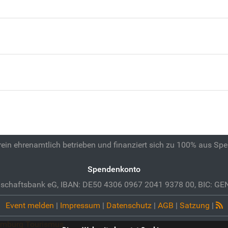
 rein ehrenamtlich betrieben und finanziert sich zu 100% aus Sp
Spendenkonto
schaftsbank eG, IBAN: DE50 4306 0967 2041 9378 00, BIC: 
Event melden
|
Impressum
|
Datenschutz
|
AGB
|
Satzung
|
mburg Tourismus