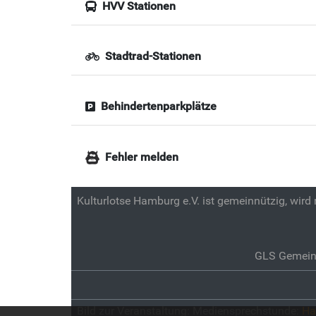
HVV Stationen
Stadtrad-Stationen
Behindertenparkplätze
Fehler melden
Kulturlotse Hamburg e.V. ist gemeinnützig, wird
GLS Gemein
Bild zur Veranstaltung:
Mediensprechstunde:
Ha