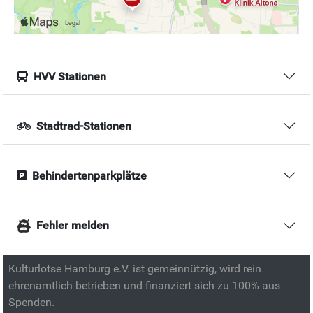
HVV Stationen
Stadtrad-Stationen
Behindertenparkplätze
Fehler melden
Kulturlotse Hamburg e.V. ist gemeinnützig, wird rein
ehrenamtlich betrieben und finanziert sich zu 100% aus
Spenden.