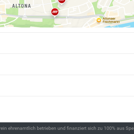
 rein ehrenamtlich betrieben und finanziert sich zu 100% aus Sp