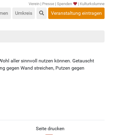
Verein
|
Presse
|
Spenden
|
Kulturkolumne
men
Umkreis
Veranstaltung eintragen
ohl aller sinnvoll nutzen können. Getauscht
ting gegen Wand streichen, Putzen gegen
Seite drucken