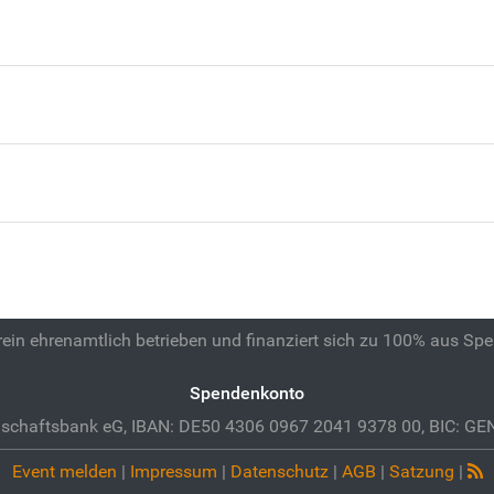
 rein ehrenamtlich betrieben und finanziert sich zu 100% aus Sp
Spendenkonto
schaftsbank eG, IBAN: DE50 4306 0967 2041 9378 00, BIC: 
Event melden
|
Impressum
|
Datenschutz
|
AGB
|
Satzung
|