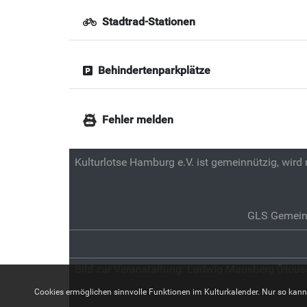
Stadtrad-Stationen
Behindertenparkplätze
Fehler melden
Kulturlotse Hamburg e.V. ist gemeinnützig, wird
GLS Gemein
Bild zur Veranstaltung:
Ludwig Mausberg (Hous
Cookies ermöglichen sinnvolle Funktionen im Kulturkalender. Nur so kann z.