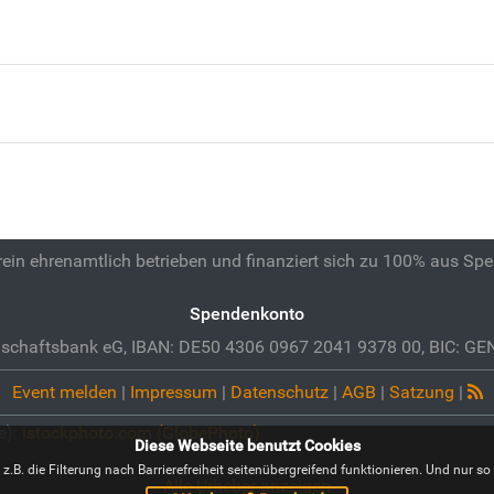
 rein ehrenamtlich betrieben und finanziert sich zu 100% aus Sp
Spendenkonto
schaftsbank eG, IBAN: DE50 4306 0967 2041 9378 00, BIC: 
Event melden
|
Impressum
|
Datenschutz
|
AGB
|
Satzung
|
e):
istockphoto.com (GlobePhoto)
Diese Webseite benutzt Cookies
B. die Filterung nach Barrierefreiheit seitenübergreifend funktionieren. Und nur so i
Alle Urheber anzeigen