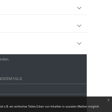
enden.
GENODEM1GLS
x
st z.B. ein einfaches Teilen/Liken von Inhalten in sozialen Medien möglich.