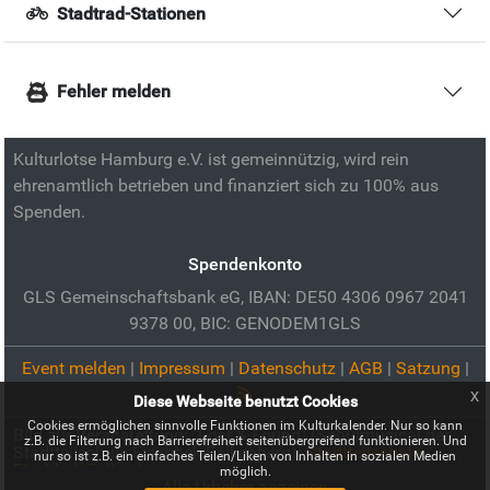
Stadtrad-Stationen
Fehler melden
Kulturlotse Hamburg e.V. ist gemeinnützig, wird rein
ehrenamtlich betrieben und finanziert sich zu 100% aus
Spenden.
Spendenkonto
GLS Gemeinschaftsbank eG, IBAN: DE50 4306 0967 2041
9378 00, BIC: GENODEM1GLS
Event melden
|
Impressum
|
Datenschutz
|
AGB
|
Satzung
|
x
Diese Webseite benutzt Cookies
Cookies ermöglichen sinnvolle Funktionen im Kulturkalender. Nur so kann
Bild zur Veranstaltung:
"Lost & Found" (Schulmusical der
z.B. die Filterung nach Barrierefreiheit seitenübergreifend funktionieren. Und
Stadtteilschule Fischbek-Falkenberg):
Stadtteilschule
nur so ist z.B. ein einfaches Teilen/Liken von Inhalten in sozialen Medien
Fischbek-Falkenberg
möglich.
Alle Urheber anzeigen